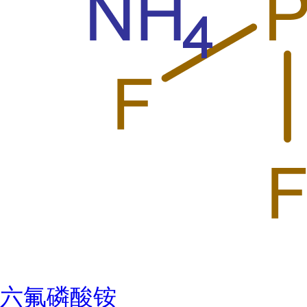
六氟磷酸铵