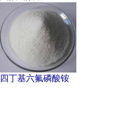
四丁基六氟磷酸铵