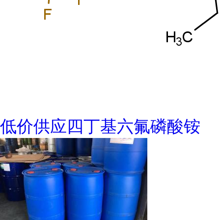
低价供应四丁基六氟磷酸铵