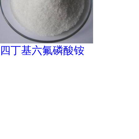
四丁基六氟磷酸铵