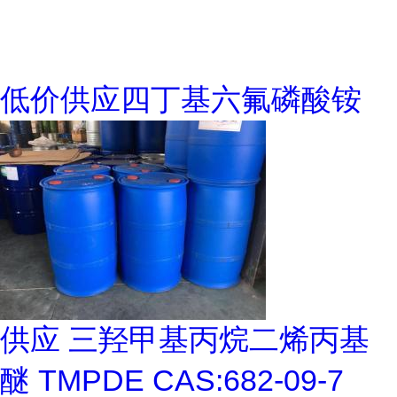
低价供应四丁基六氟磷酸铵
供应 三羟甲基丙烷二烯丙基
醚 TMPDE CAS:682-09-7