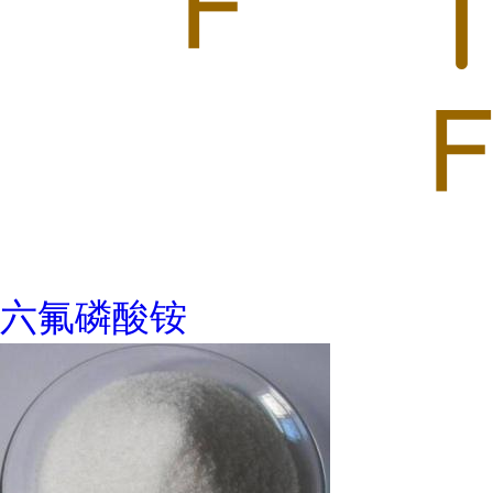
六氟磷酸铵