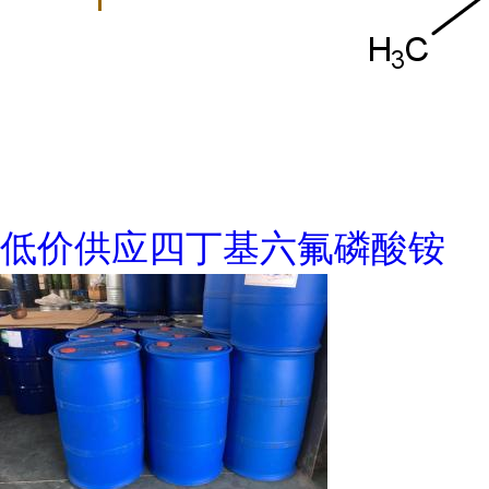
低价供应四丁基六氟磷酸铵