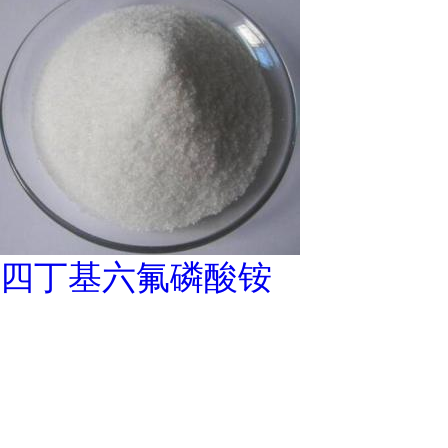
四丁基六氟磷酸铵