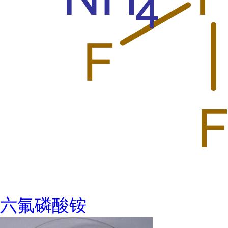
六氟磷酸铵