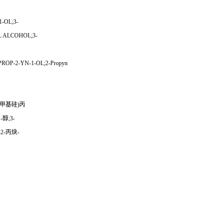
-OL;3-
 ALCOHOL;3-
P-2-YN-1-OL;2-Propyn
三甲基硅)丙
醇;3-
2-丙炔-