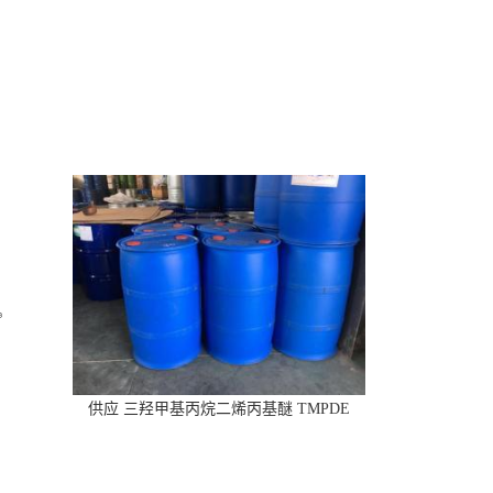
供应 三羟甲基丙烷二烯丙基醚 TMPDE
CAS:682-09-7