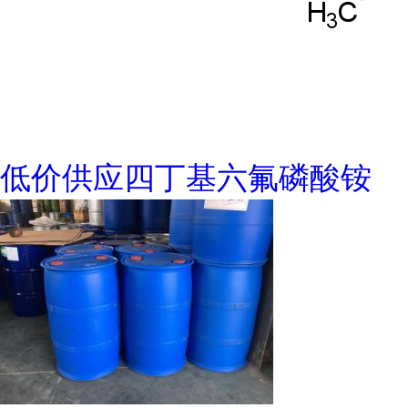
低价供应四丁基六氟磷酸铵