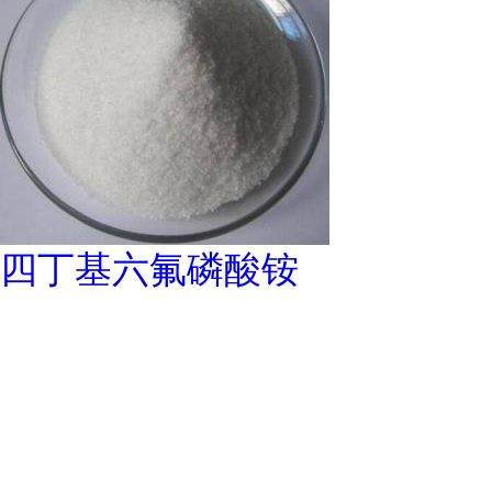
四丁基六氟磷酸铵