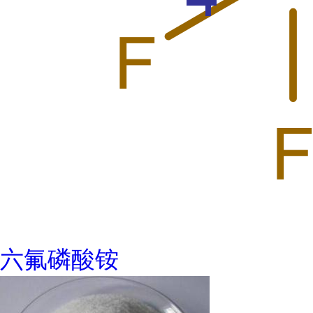
六氟磷酸铵