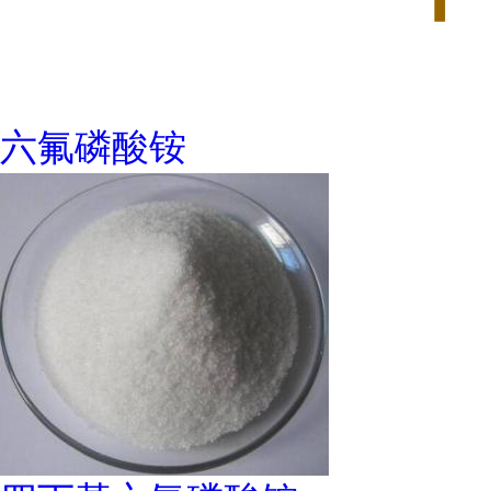
六氟磷酸铵