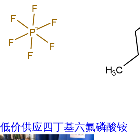
低价供应四丁基六氟磷酸铵