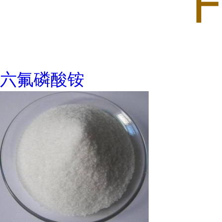
六氟磷酸铵