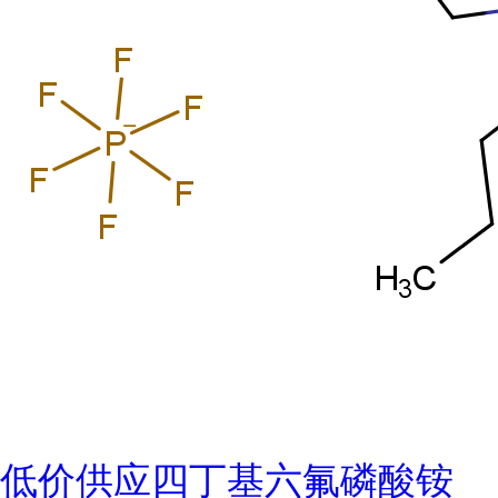
低价供应四丁基六氟磷酸铵