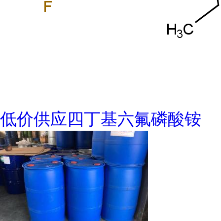
低价供应四丁基六氟磷酸铵