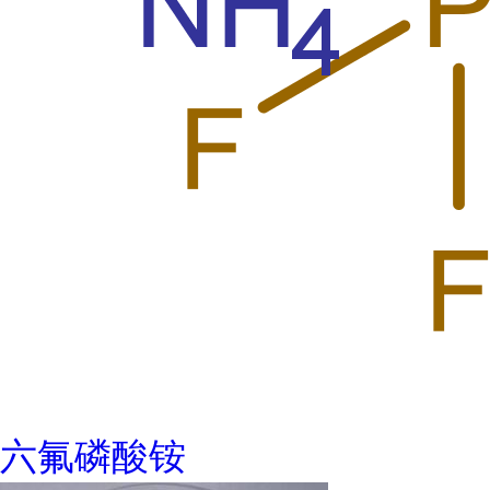
六氟磷酸铵