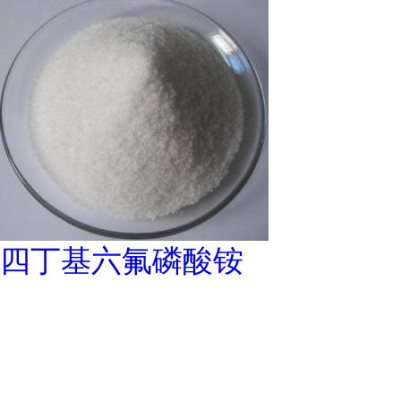
四丁基六氟磷酸铵