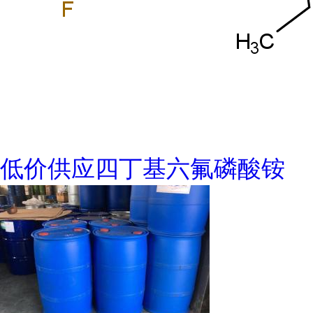
低价供应四丁基六氟磷酸铵