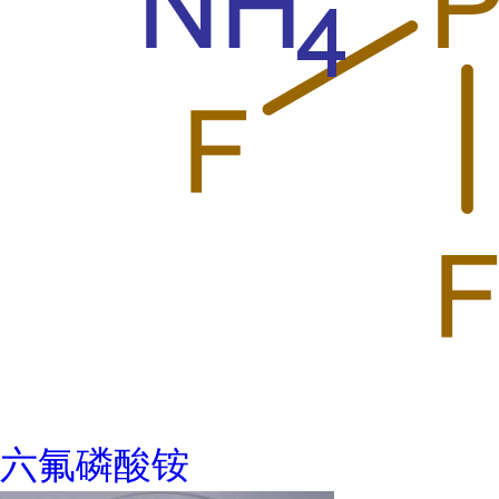
六氟磷酸铵