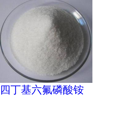
四丁基六氟磷酸铵