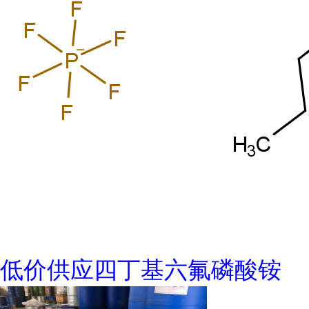
低价供应四丁基六氟磷酸铵