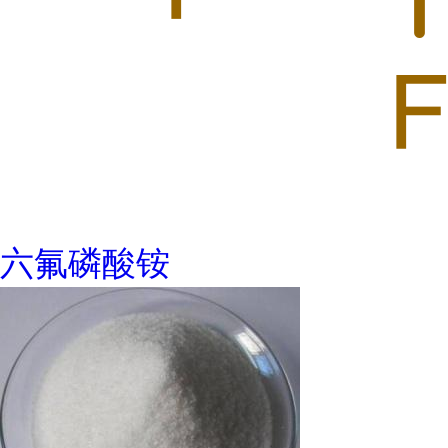
六氟磷酸铵