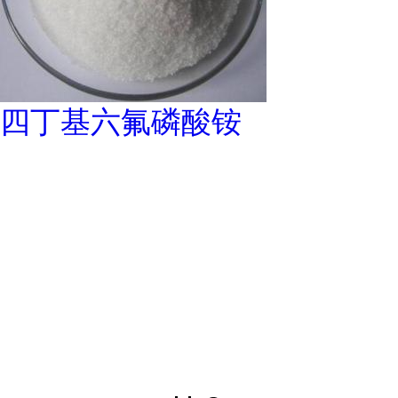
四丁基六氟磷酸铵