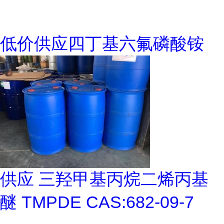
低价供应四丁基六氟磷酸铵
供应 三羟甲基丙烷二烯丙基
醚 TMPDE CAS:682-09-7