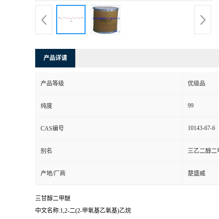
产品详请
产品等级
优级品
99
纯度
10143-67-6
CAS编号
别名
三乙二醇二
产地/厂商
楚盛威
三甘醇二甲醚
中文名称:1,2-二(2-甲氧基乙氧基)乙烷