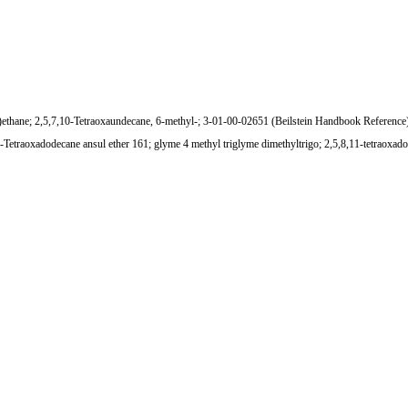
ane; 2,5,7,10-Tetraoxaundecane, 6-methyl-; 3-01-00-02651 (Beilstein Handbook Reference); 
-Tetraoxadodecane ansul ether 161; glyme 4 methyl triglyme dimethyltrigo; 2,5,8,11-tetraoxad