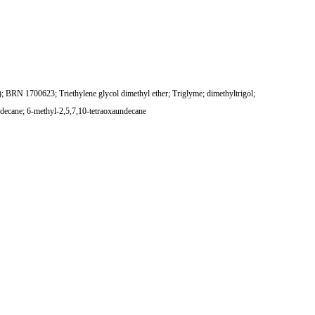
BRN 1700623; Triethylene glycol dimethyl ether; Triglyme; dimethyltrigol;
odecane; 6-methyl-2,5,7,10-tetraoxaundecane