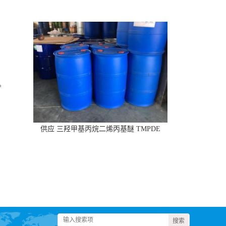
供应 三羟甲基丙烷二烯丙基醚 TMPDE
CAS:682-09-7