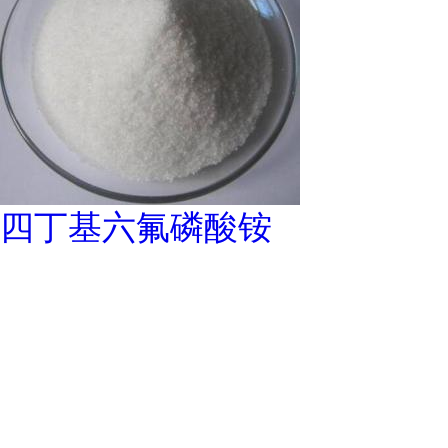
四丁基六氟磷酸铵