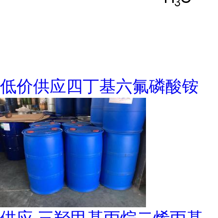
低价供应四丁基六氟磷酸铵