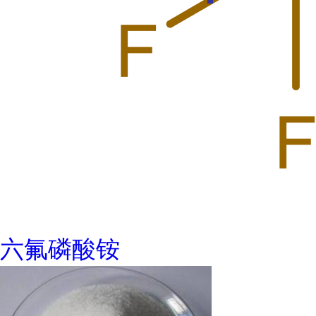
六氟磷酸铵