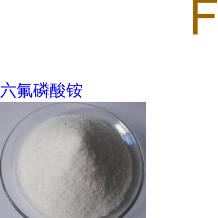
六氟磷酸铵