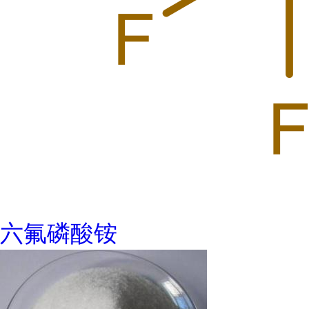
六氟磷酸铵