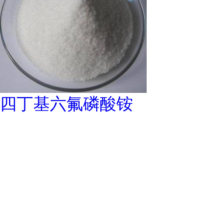
四丁基六氟磷酸铵