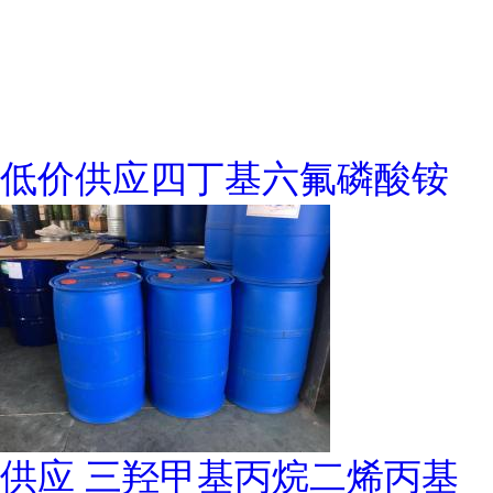
低价供应四丁基六氟磷酸铵
供应 三羟甲基丙烷二烯丙基