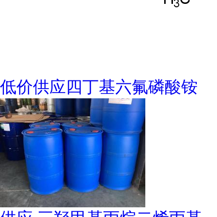
低价供应四丁基六氟磷酸铵