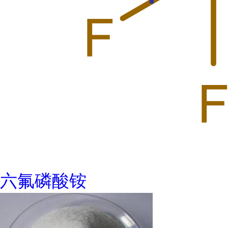
六氟磷酸铵