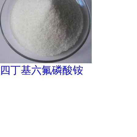
四丁基六氟磷酸铵