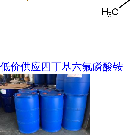
低价供应四丁基六氟磷酸铵