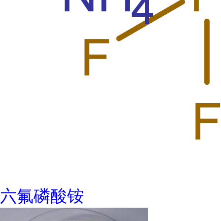
六氟磷酸铵