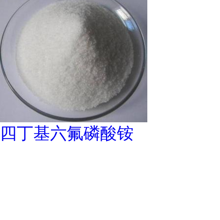
四丁基六氟磷酸铵