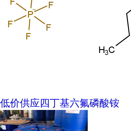
低价供应四丁基六氟磷酸铵